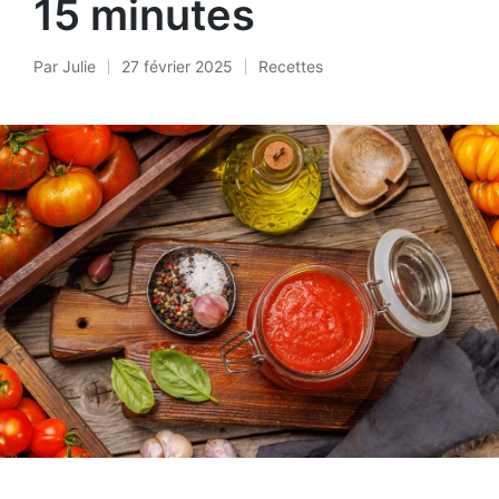
15 minutes
Par
Julie
27 février 2025
Recettes
Posté
Posted
par
in