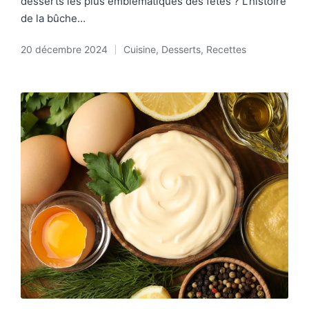
desserts les plus emblématiques des fêtes ? L'histoire
de la bûche…
20 décembre 2024
Cuisine
,
Desserts
,
Recettes
Posted
in