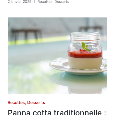
2 janvier 2025
Recettes
,
Desserts
Posted
in
Posted
Recettes
Desserts
in
Panna cotta traditionnelle :