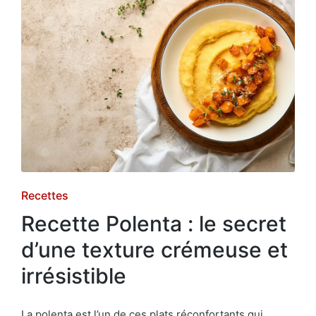
Posted
Recettes
in
Recette Polenta : le secret
d’une texture crémeuse et
irrésistible
La polenta est l’un de ces plats réconfortants qui