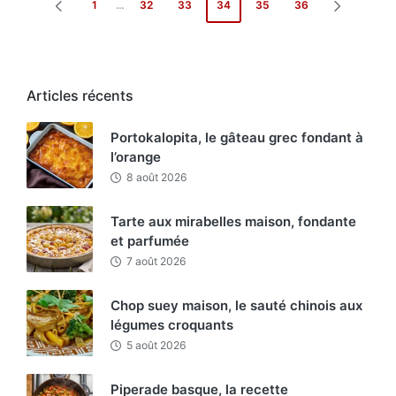
Pagination
1
…
32
33
34
35
36
PAGE
PAGE
des
PRÉCÉDENTE
SUIVANT
publications
Articles récents
Portokalopita, le gâteau grec fondant à
l’orange
8 août 2026
Tarte aux mirabelles maison, fondante
et parfumée
7 août 2026
Chop suey maison, le sauté chinois aux
légumes croquants
5 août 2026
Piperade basque, la recette