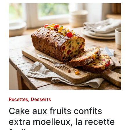
Posted
Recettes
Desserts
in
Cake aux fruits confits
extra moelleux, la recette