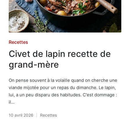
Posted
Recettes
in
Civet de lapin recette de
grand-mère
On pense souvent à la volaille quand on cherche une
viande mijotée pour un repas du dimanche. Le lapin,
lui, a un peu disparu des habitudes. C'est dommage :
il…
10 avril 2026
Recettes
Posted
in