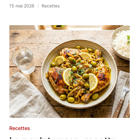
15 mai 2026
Recettes
Posted
in
Posted
Recettes
in