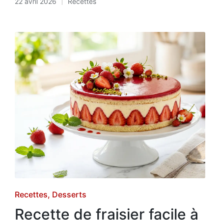
22 avril 2026
Recettes
Posted
in
Posted
Recettes
Desserts
in
Recette de fraisier facile à