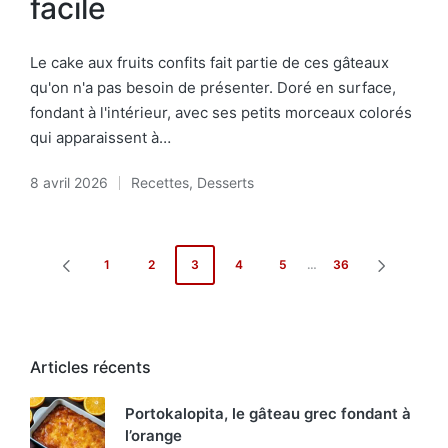
facile
Le cake aux fruits confits fait partie de ces gâteaux
qu'on n'a pas besoin de présenter. Doré en surface,
fondant à l'intérieur, avec ses petits morceaux colorés
qui apparaissent à…
8 avril 2026
Recettes
,
Desserts
Posted
in
Pagination
1
2
3
4
5
…
36
PAGE
PAGE
des
PRÉCÉDENTE
SUIVANT
publications
Articles récents
Portokalopita, le gâteau grec fondant à
l’orange