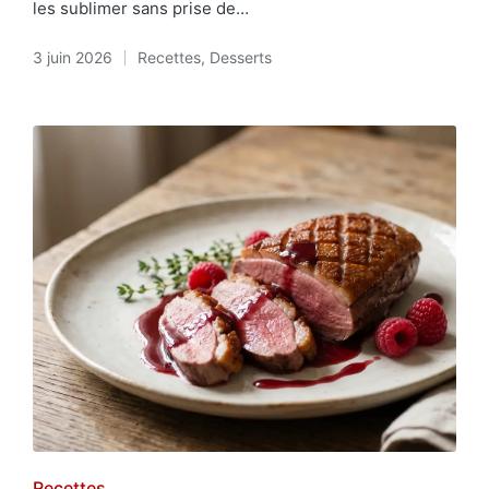
les sublimer sans prise de…
3 juin 2026
Recettes
,
Desserts
Posted
in
Posted
Recettes