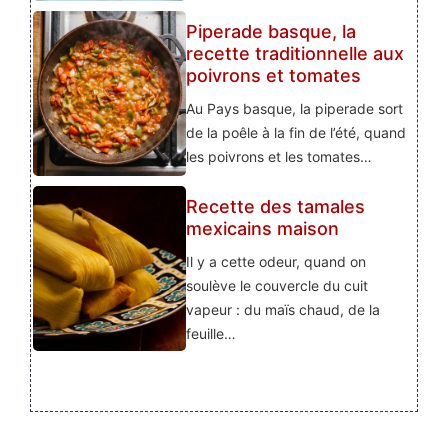
Piperade basque, la
recette traditionnelle aux
poivrons et tomates
Au Pays basque, la piperade sort
de la poêle à la fin de l’été, quand
les poivrons et les tomates…
Recette des tamales
mexicains maison
Il y a cette odeur, quand on
soulève le couvercle du cuit
vapeur : du maïs chaud, de la
feuille…