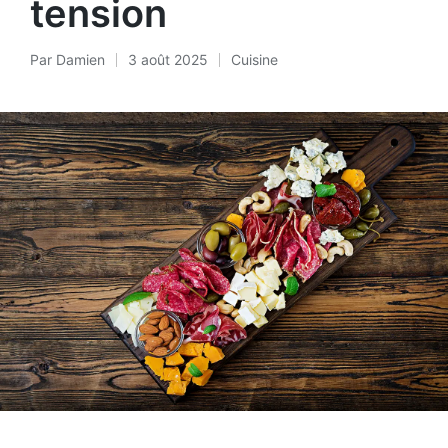
tension
Par
Damien
3 août 2025
Cuisine
Posté
Posted
par
in