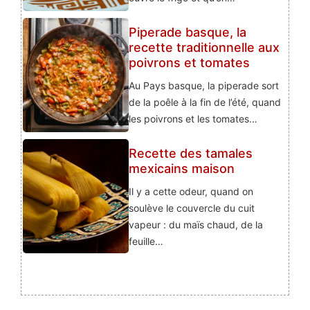
Piperade basque, la
recette traditionnelle aux
poivrons et tomates
Au Pays basque, la piperade sort
de la poêle à la fin de l’été, quand
les poivrons et les tomates…
Recette des tamales
mexicains maison
Il y a cette odeur, quand on
soulève le couvercle du cuit
vapeur : du maïs chaud, de la
feuille…