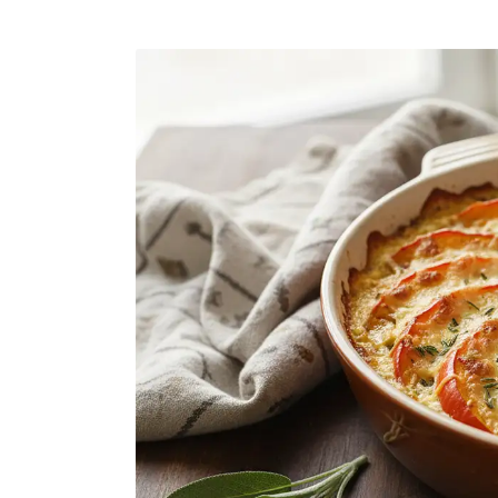
Posté
Poste
par
in