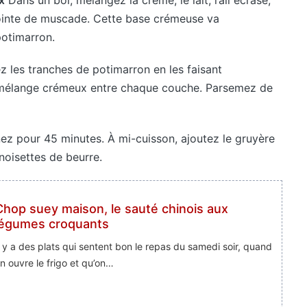
x
Dans un bol, mélangez la crème, le lait, l’ail écrasé,
pointe de muscade. Cette base crémeuse va
otimarron.
 les tranches de potimarron en les faisant
 mélange crémeux entre chaque couche. Parsemez de
z pour 45 minutes. À mi-cuisson, ajoutez le gruyère
 noisettes de beurre.
Chop suey maison, le sauté chinois aux
légumes croquants
l y a des plats qui sentent bon le repas du samedi soir, quand
n ouvre le frigo et qu’on…