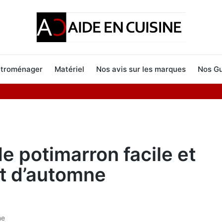
ctroménager
Matériel
Nos avis sur les marques
Nos Gu
e potimarron facile et
at d’automne
ne