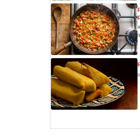
A
q
I
: