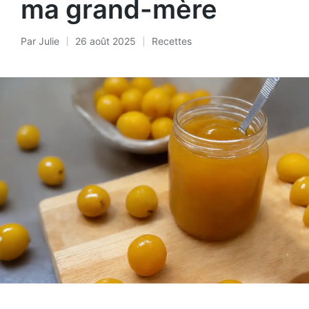
ma grand-mère
Par
Julie
26 août 2025
Recettes
Posté
Posted
par
in