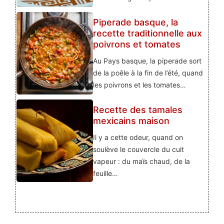
Piperade basque, la
recette traditionnelle aux
poivrons et tomates
Au Pays basque, la piperade sort
de la poêle à la fin de l’été, quand
les poivrons et les tomates…
Recette des tamales
mexicains maison
Il y a cette odeur, quand on
soulève le couvercle du cuit
vapeur : du maïs chaud, de la
feuille…